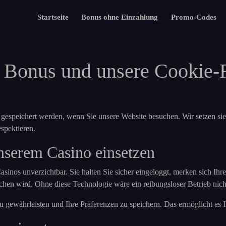
Startseite
Bonus ohne Einzahlung
Promo-Codes
 Bonus und unsere Cookie-R
 gespeichert werden, wenn Sie unsere Website besuchen. Wir setzen sie 
espektieren.
nserem Casino einsetzen
inos unverzichtbar. Sie halten Sie sicher eingeloggt, merken sich Ihre
ochen wird. Ohne diese Technologie wäre ein reibungsloser Betrieb nich
u gewährleisten und Ihre Präferenzen zu speichern. Das ermöglicht es I