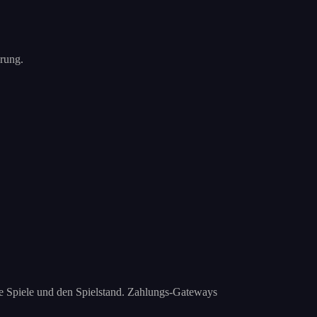
erung.
se Spiele und den Spielstand. Zahlungs-Gateways