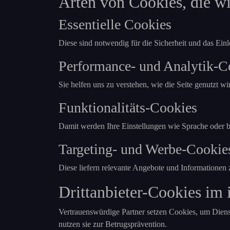
Arten von Cookies, die wi
Essentielle Cookies
Diese sind notwendig für die Sicherheit und das Ein
Performance- und Analytik-C
Sie helfen uns zu verstehen, wie die Seite genutzt
Funktionalitäts-Cookies
Damit werden Ihre Einstellungen wie Sprache oder b
Targeting- und Werbe-Cookie
Diese liefern relevante Angebote und Informatione
Drittanbieter-Cookies im
Vertrauenswürdige Partner setzen Cookies, um Diens
nutzen sie zur Betrugsprävention.