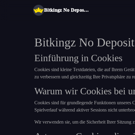
Bitkingz No Deposit Bonus
Bitkingz No Deposit
Einführung in Cookies
Cookies sind kleine Textdateien, die auf Ihrem Gerät
zu verbessern und gleichzeitig Ihre Privatsphäre zu r
Warum wir Cookies bei u
Cookies sind für grundlegende Funktionen unseres Cas
Spielverlauf während aktiver Sessions nicht unterbr
Wir verwenden sie, um die Sicherheit Ihrer Sitzung z