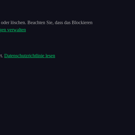
oder löschen. Beachten Sie, dass das Blockieren
gen verwalten
rt.
Datenschutzrichtlinie lesen