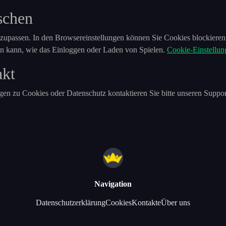
schen
upassen. In den Browsereinstellungen können Sie Cookies blockieren 
igen kann, wie das Einloggen oder Laden von Spielen.
Cookie-Einstellun
akt
ragen zu Cookies oder Datenschutz kontaktieren Sie bitte unseren Suppo
Navigation
Datenschutzerklärung
Cookies
Kontakte
Über uns